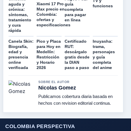
TV y
Xiaomi 17 Pro
aguda y
guía
funciones
Max precio en
crónica:
completa
Colombia:
síntomas,
para pagar
ofertas y
tratamiento
en línea
especificaciones
y cura
rápida
Canela Skin:
Pico y Placa
Certificado
Inuyasha:
Biografía,
para Hoy en
RUT:
trama,
edad y
Medellín:
descárgalo
personajes
presencia
Restricción
gratis desde
y guía
online
y Horario
la DIAN
completa
verificada
2026
paso a paso
del anime
SOBRE EL AUTOR
Nicolas Gomez
Publicamos cobertura diaria basada en
hechos con revision editorial continua.
COLOMBIA PERSPECTIVA