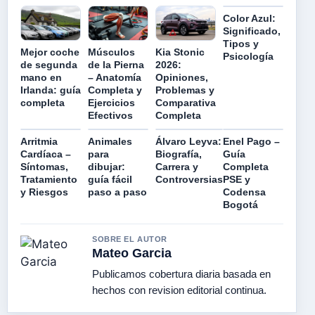
Color Azul:
Significado,
Tipos y
Mejor coche
Músculos
Kia Stonic
Psicología
de segunda
de la Pierna
2026:
mano en
– Anatomía
Opiniones,
Irlanda: guía
Completa y
Problemas y
completa
Ejercicios
Comparativa
Efectivos
Completa
Arritmia
Animales
Álvaro Leyva:
Enel Pago –
Cardíaca –
para
Biografía,
Guía
Síntomas,
dibujar:
Carrera y
Completa
Tratamiento
guía fácil
Controversias
PSE y
y Riesgos
paso a paso
Codensa
Bogotá
SOBRE EL AUTOR
Mateo Garcia
Publicamos cobertura diaria basada en
hechos con revision editorial continua.