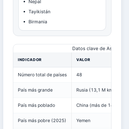
Nepal
Tayikistán
Birmania
Datos clave de Asia en un
INDICADOR
VALOR
Número total de países
48
País más grande
Rusia (13,1 M km² en Asi
País más poblado
China (más de 1400 M)
País más pobre (2025)
Yemen