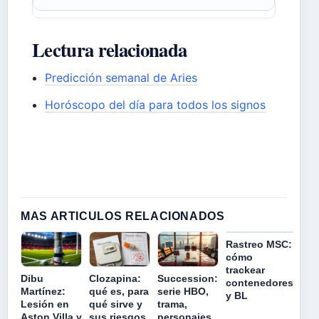
Lectura relacionada
Predicción semanal de Aries
Horóscopo del día para todos los signos
MAS ARTICULOS RELACIONADOS
Rastreo MSC:
cómo
trackear
Dibu
Clozapina:
Succession:
contenedores
Martínez:
qué es, para
serie HBO,
y BL
Lesión en
qué sirve y
trama,
Aston Villa y
sus riesgos
personajes