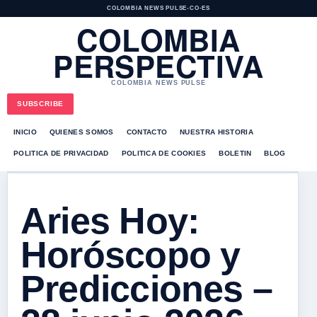
COLOMBIA NEWS PULSE
•
CO-ES
COLOMBIA
PERSPECTIVA
COLOMBIA NEWS PULSE
SUBSCRIBE
INICIO
QUIENES SOMOS
CONTACTO
NUESTRA HISTORIA
POLITICA DE PRIVACIDAD
POLITICA DE COOKIES
BOLETIN
BLOG
Aries Hoy:
Horóscopo y
Predicciones –