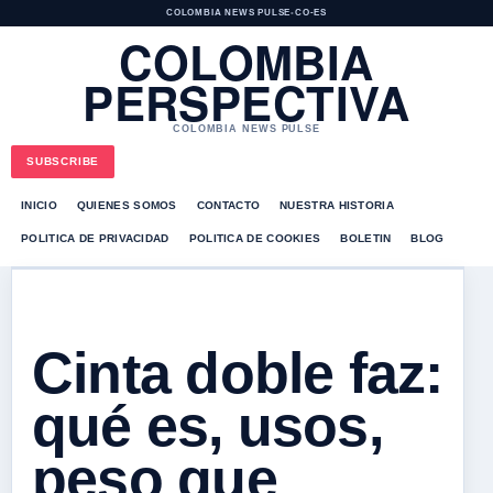
COLOMBIA NEWS PULSE
•
CO-ES
COLOMBIA
PERSPECTIVA
COLOMBIA NEWS PULSE
SUBSCRIBE
INICIO
QUIENES SOMOS
CONTACTO
NUESTRA HISTORIA
POLITICA DE PRIVACIDAD
POLITICA DE COOKIES
BOLETIN
BLOG
Cinta doble faz:
qué es, usos,
peso que