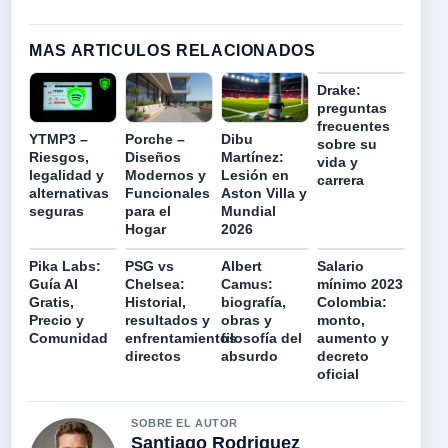
MAS ARTICULOS RELACIONADOS
Drake:
preguntas
frecuentes
YTMP3 –
Porche –
Dibu
sobre su
Riesgos,
Diseños
Martínez:
vida y
legalidad y
Modernos y
Lesión en
carrera
alternativas
Funcionales
Aston Villa y
seguras
para el
Mundial
Hogar
2026
Pika Labs:
PSG vs
Albert
Salario
Guía AI
Chelsea:
Camus:
mínimo 2023
Gratis,
Historial,
biografía,
Colombia:
Precio y
resultados y
obras y
monto,
Comunidad
enfrentamientos
filosofía del
aumento y
directos
absurdo
decreto
oficial
SOBRE EL AUTOR
Santiago Rodriguez