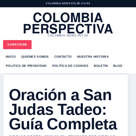
COLOMBIA NEWS PULSE
•
CO-ES
COLOMBIA
PERSPECTIVA
COLOMBIA NEWS PULSE
SUBSCRIBE
INICIO
QUIENES SOMOS
CONTACTO
NUESTRA HISTORIA
POLITICA DE PRIVACIDAD
POLITICA DE COOKIES
BOLETIN
BLOG
Oración a San
Judas Tadeo:
Guía Completa