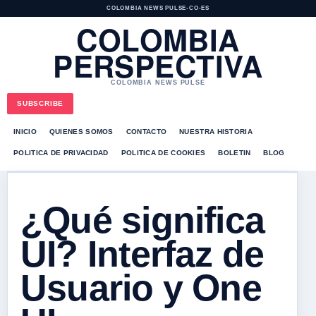
COLOMBIA NEWS PULSE
•
CO-ES
COLOMBIA
PERSPECTIVA
COLOMBIA NEWS PULSE
SUBSCRIBE
INICIO
QUIENES SOMOS
CONTACTO
NUESTRA HISTORIA
POLITICA DE PRIVACIDAD
POLITICA DE COOKIES
BOLETIN
BLOG
¿Qué significa
UI? Interfaz de
Usuario y One