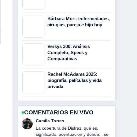
Bárbara Mori: enfermedades,
cirugías, pareja e hijo hoy
Versys 300: Análisis
Completo, Specs y
Comparativas
Rachel McAdams 2025:
biografía, películas y vida
privada
COMENTARIOS EN VIVO
Diego Herrera
Muy buen trabajo de verificacion sobre
Mantequilla corporal: diferencias con