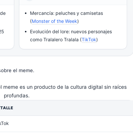
 de
Mercancía: peluches y camisetas
(
Monster of the Week
)
25
Evolución del lore: nuevos personajes
como Tralalero Tralala (
TikTok
)
 sobre el meme.
l meme es un producto de la cultura digital sin raíces
profundas.
TALLE
kTok