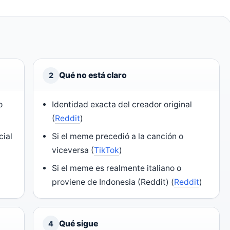
Qué no está claro
2
o
Identidad exacta del creador original
(
Reddit
)
cial
Si el meme precedió a la canción o
viceversa (
TikTok
)
Si el meme es realmente italiano o
proviene de Indonesia (
Reddit
) (
Reddit
)
Qué sigue
4