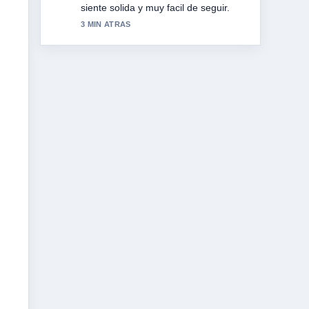
crema y beneficios. Mas medios
deberian escribir asi.
5 MIN ATRAS