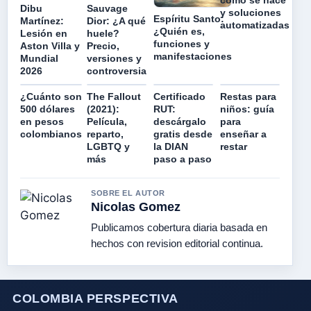
Dibu
Sauvage
y soluciones
Espíritu Santo:
Martínez:
Dior: ¿A qué
automatizadas
¿Quién es,
Lesión en
huele?
funciones y
Aston Villa y
Precio,
manifestaciones
Mundial
versiones y
2026
controversia
¿Cuánto son
The Fallout
Certificado
Restas para
500 dólares
(2021):
RUT:
niños: guía
en pesos
Película,
descárgalo
para
colombianos
reparto,
gratis desde
enseñar a
LGBTQ y
la DIAN
restar
más
paso a paso
SOBRE EL AUTOR
Nicolas Gomez
Publicamos cobertura diaria basada en
hechos con revision editorial continua.
COLOMBIA PERSPECTIVA