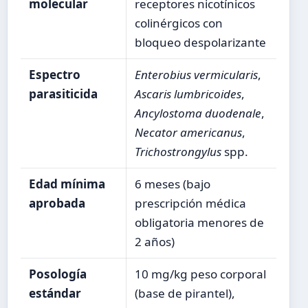
molecular
receptores nicotínicos
colinérgicos con
bloqueo despolarizante
Espectro
Enterobius vermicularis
,
parasiticida
Ascaris lumbricoides
,
Ancylostoma duodenale
,
Necator americanus
,
Trichostrongylus
spp.
Edad mínima
6 meses (bajo
aprobada
prescripción médica
obligatoria menores de
2 años)
Posología
10 mg/kg peso corporal
estándar
(base de pirantel),