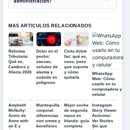
administración?
MAS ARTICULOS RELACIONADOS
Reforma
Dolor en el
Cinta doble
Tributaria:
pecho:
faz: qué es,
Qué es,
causas,
usos, peso
Cambios y
señales de
que soporta
Afecta 2026
alarma y
y cómo
WhatsApp
cuándo es
quitarla
Web: Cómo
peligroso
usarlo en tu
computadora y
celular
Amybeth
Mantequilla
Mejor coche
Instagram
McNulty:
corporal:
de segunda
Story Viewer
Actriz de
diferencias
mano en
Anónimo:
Anne with
con crema y
Irlanda: guía
Ver Stories
an E y
beneficios
completa
Sin que