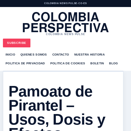
COLOMBIA NEWS PULSE
•
CO-ES
COLOMBIA
PERSPECTIVA
COLOMBIA NEWS PULSE
SUBSCRIBE
INICIO
QUIENES SOMOS
CONTACTO
NUESTRA HISTORIA
POLITICA DE PRIVACIDAD
POLITICA DE COOKIES
BOLETIN
BLOG
Pamoato de
Pirantel –
Usos, Dosis y