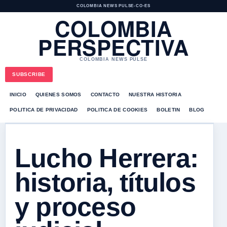
COLOMBIA NEWS PULSE
•
CO-ES
COLOMBIA
PERSPECTIVA
COLOMBIA NEWS PULSE
SUBSCRIBE
INICIO
QUIENES SOMOS
CONTACTO
NUESTRA HISTORIA
POLITICA DE PRIVACIDAD
POLITICA DE COOKIES
BOLETIN
BLOG
Lucho Herrera:
historia, títulos
y proceso