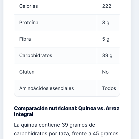
Calorías
222
21
Proteína
8 g
4-5
Fibra
5 g
6 g
Carbohidratos
39 g
45 
Gluten
No
No
Aminoácidos esenciales
Todos
Par
Comparación nutricional: Quinoa vs. Arroz
integral
La quinoa contiene 39 gramos de
carbohidratos por taza, frente a 45 gramos