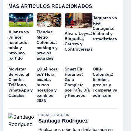
MAS ARTICULOS RELACIONADOS
Jaguares vs
Real
Cartagena:
Alianza vs
Tiendas
Álvaro Leyva:
historial y
Junior:
Metro
Biografía,
estadísticas
resultado,
Colombia:
Carrera y
tabla y
catálogo y
Controversias
próximo
precios
partido
actuales
Movistar
¿Qué hora
Smart Fit
Ollie
Servicio al
es? Hora
Horarios:
Colombia:
Cliente:
exacta,
Guía
tiendas,
Teléfono,
husos
Completa
precios y
WhatsApp y
horarios y
por País, Día
comparativa
Canales
cambios
y Festivos
con Isdin
2026
SOBRE EL AUTOR
Santiago Rodriguez
Publicamos cobertura diaria basada en