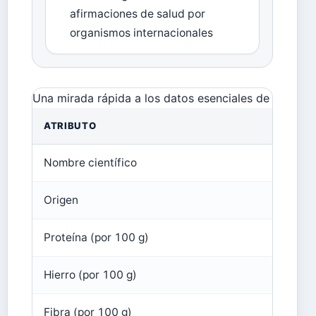
afirmaciones de salud por
organismos internacionales
Una mirada rápida a los datos esenciales de la quinu
ATRIBUTO
VALO
Nombre científico
Cheno
Origen
Regió
Proteína (por 100 g)
14 g
Hierro (por 100 g)
7,5 m
Fibra (por 100 g)
7 g