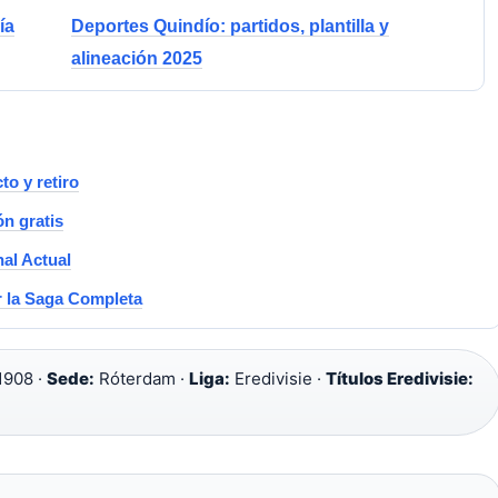
ía
Deportes Quindío: partidos, plantilla y
alineación 2025
o y retiro
ón gratis
nal Actual
r la Saga Completa
1908 ·
Sede:
Róterdam ·
Liga:
Eredivisie ·
Títulos Eredivisie: