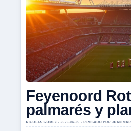
Feyenoord Rott
palmarés y plan
NICOLAS GOMEZ • 2026-04-29 • REVISADO POR JUAN MA