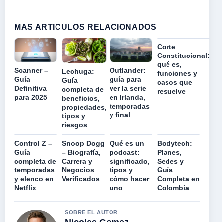
MAS ARTICULOS RELACIONADOS
Corte
Constitucional:
qué es,
Scanner –
Outlander:
Lechuga:
funciones y
Guía
guía para
Guía
casos que
Definitiva
ver la serie
completa de
resuelve
para 2025
en Irlanda,
beneficios,
temporadas
propiedades,
y final
tipos y
riesgos
Control Z –
Snoop Dogg
Qué es un
Bodytech:
Guía
– Biografía,
podcast:
Planes,
completa de
Carrera y
significado,
Sedes y
temporadas
Negocios
tipos y
Guía
y elenco en
Verificados
cómo hacer
Completa en
Netflix
uno
Colombia
SOBRE EL AUTOR
Nicolas Gomez