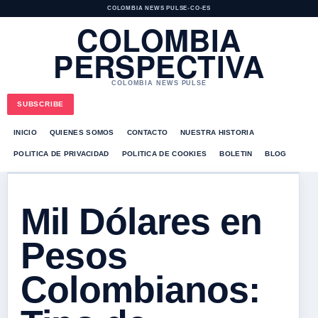
COLOMBIA NEWS PULSE
•
CO-ES
COLOMBIA
PERSPECTIVA
COLOMBIA NEWS PULSE
SUBSCRIBE
INICIO
QUIENES SOMOS
CONTACTO
NUESTRA HISTORIA
POLITICA DE PRIVACIDAD
POLITICA DE COOKIES
BOLETIN
BLOG
Mil Dólares en
Pesos
Colombianos: