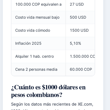
100.000 COP equivalen a
27 USD
W
Costo vida mensual bajo
500 USD
Ex
Costo vida cómodo
1500 USD
Ex
Inflación 2025
5,10%
Ho
Alquiler 1 hab. centro
1.500.000 COP
D
Cena 2 personas media
60.000 COP
D
¿Cuánto es $1000 dólares en
pesos colombianos?
Según los datos más recientes de XE.com,